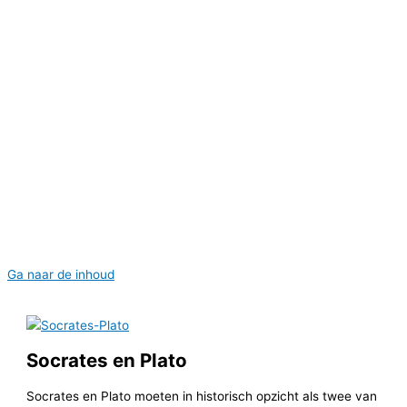
Home
Bewustzijn
Religiante wetten
Seculier Denken
Het religiante geweld
Home
Bewustzijn
Religiante wetten
Seculier Denken
Het religiante geweld
Ga naar de inhoud
Socrates en Plato
Socrates en Plato moeten in historisch opzicht als twee van