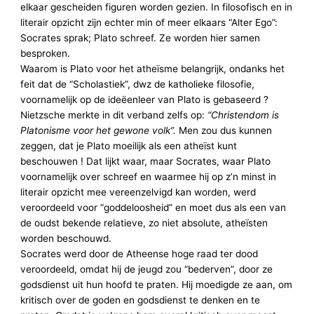
elkaar gescheiden figuren worden gezien. In filosofisch en in
literair opzicht zijn echter min of meer elkaars “Alter Ego”:
Socrates sprak; Plato schreef. Ze worden hier samen
besproken.
Waarom is Plato voor het atheïsme belangrijk, ondanks het
feit dat de “Scholastiek”, dwz de katholieke filosofie,
voornamelijk op de ideëenleer van Plato is gebaseerd ?
Nietzsche merkte in dit verband zelfs op:
“Christendom is
Platonisme voor het gewone volk”.
Men zou dus kunnen
zeggen, dat je Plato moeilijk als een atheïst kunt
beschouwen ! Dat lijkt waar, maar Socrates, waar Plato
voornamelijk over schreef en waarmee hij op z’n minst in
literair opzicht mee vereenzelvigd kan worden, werd
veroordeeld voor “goddeloosheid” en moet dus als een van
de oudst bekende relatieve, zo niet absolute, atheïsten
worden beschouwd.
Socrates werd door de Atheense hoge raad ter dood
veroordeeld, omdat hij de jeugd zou “bederven”, door ze
godsdienst uit hun hoofd te praten. Hij moedigde ze aan, om
kritisch over de goden en godsdienst te denken en te