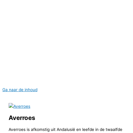
Home
Bewustzijn
Religiante wetten
Seculier Denken
Het religiante geweld
Home
Bewustzijn
Religiante wetten
Seculier Denken
Het religiante geweld
Ga naar de inhoud
Averroes
Averroes is afkomstig uit Andalusië en leefde in de twaalfde