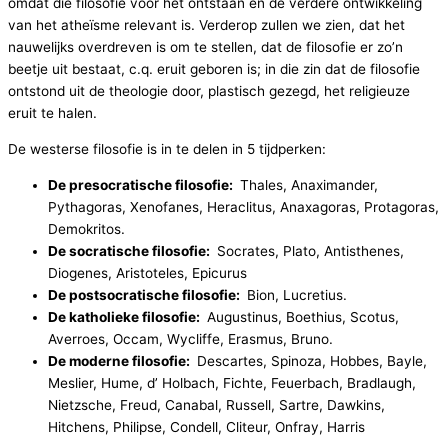
omdat die filosofie voor het ontstaan en de verdere ontwikkeling
van het atheïsme relevant is. Verderop zullen we zien, dat het
nauwelijks overdreven is om te stellen, dat de filosofie er zo’n
beetje uit bestaat, c.q. eruit geboren is; in die zin dat de filosofie
ontstond uit de theologie door, plastisch gezegd, het religieuze
eruit te halen.
De westerse filosofie is in te delen in 5 tijdperken:
De presocratische filosofie:
Thales, Anaximander,
Pythagoras, Xenofanes, Heraclitus, Anaxagoras, Protagoras,
Demokritos.
De socratische filosofie:
Socrates, Plato, Antisthenes,
Diogenes, Aristoteles, Epicurus
De postsocratische filosofie:
Bion, Lucretius.
De katholieke filosofie:
Augustinus, Boethius, Scotus,
Averroes, Occam, Wycliffe, Erasmus, Bruno.
De moderne filosofie:
Descartes, Spinoza, Hobbes, Bayle,
Meslier, Hume, d’ Holbach, Fichte, Feuerbach, Bradlaugh,
Nietzsche, Freud, Canabal, Russell, Sartre, Dawkins,
Hitchens, Philipse, Condell, Cliteur, Onfray, Harris