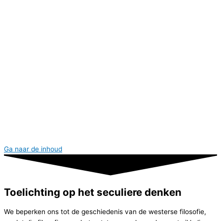
Home
Bewustzijn
Religiante wetten
Seculier Denken
Het religiante geweld
Home
Bewustzijn
Religiante wetten
Seculier Denken
Het religiante geweld
Ga naar de inhoud
Toelichting op het seculiere denken
We beperken ons tot de geschiedenis van de westerse filosofie,